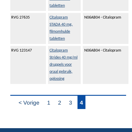
tabletten
RVG 27635
Citalopram
N06AB04 - Citalopram
STADA 40 mg,
filmomhulde
tabletten
RVG 123147
Citalopram
N06AB04 - Citalopram
Strides 40 mg/ml
druppels voor
oraal gebruik,
oplossing
< Vorige
1
2
3
4