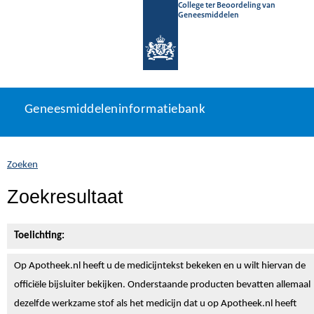
College ter Beoordeling van
Geneesmiddelen
Geneesmiddeleninformatiebank
Ga
U
Geneesmiddeleninformatiebank
direct
bevindt
naar
zich
inhoud
hier:
Zoeken
Zoekresultaat
Toelichting:
Op Apotheek.nl heeft u de medicijntekst
bekeken en u wilt hiervan de
officiële bijsluiter bekijken. Onderstaande producten bevatten allemaal
dezelfde werkzame stof als het medicijn dat u op Apotheek.nl heeft