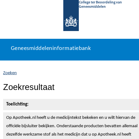
College ter Beoordeling van
Geneesmiddelen
Geneesmiddeleninformatiebank
Ga
U
Geneesmiddeleninformatiebank
direct
bevindt
naar
zich
inhoud
hier:
Zoeken
Zoekresultaat
Toelichting:
Op Apotheek.nl heeft u de medicijntekst
bekeken en u wilt hiervan de
officiële bijsluiter bekijken. Onderstaande producten bevatten allemaal
dezelfde werkzame stof als het medicijn dat u op Apotheek.nl heeft