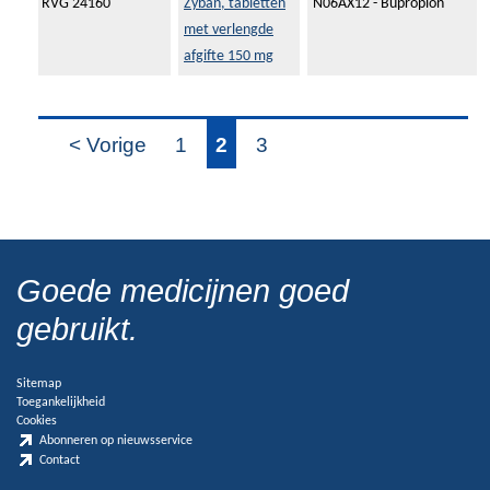
RVG 24160
Zyban, tabletten
N06AX12 - Bupropion
met verlengde
afgifte 150 mg
< Vorige
1
2
3
Goede medicijnen goed
gebruikt.
Sitemap
Toegankelijkheid
Cookies
Abonneren op nieuwsservice
Contact