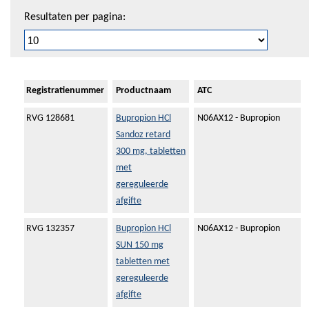
Resultaten per pagina:
Registratienummer
Productnaam
ATC
RVG 128681
Bupropion HCl
N06AX12 - Bupropion
Sandoz retard
300 mg, tabletten
met
gereguleerde
afgifte
RVG 132357
Bupropion HCl
N06AX12 - Bupropion
SUN 150 mg
tabletten met
gereguleerde
afgifte