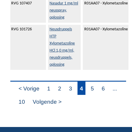
RVG 107407
Nasadur 1 mg/ml
R01AA07 - Xylometazoline
neusspray,
oplossing
RVG 101726
Neusdruppels
R01AA07 - Xylometazoline
HTP
Xylometazoline
HCl 1,0 mg/ml,
neusdruppels,
oplossing
< Vorige
1
2
3
4
5
6
...
10
Volgende >