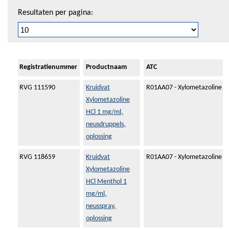
Resultaten per pagina:
Registratienummer
Productnaam
ATC
RVG 111590
Kruidvat
R01AA07 - Xylometazoline
Xylometazoline
HCl 1 mg/ml,
neusdruppels,
oplossing
RVG 118659
Kruidvat
R01AA07 - Xylometazoline
Xylometazoline
HCl Menthol 1
mg/ml,
neusspray,
oplossing