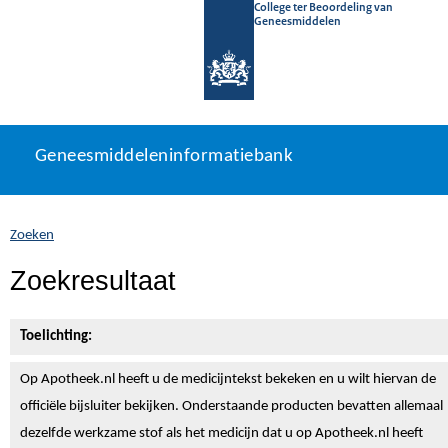
College ter Beoordeling van
Geneesmiddelen
Geneesmiddeleninformatiebank
Ga
U
Geneesmiddeleninformatiebank
direct
bevindt
naar
zich
inhoud
hier:
Zoeken
Zoekresultaat
Toelichting:
Op Apotheek.nl heeft u de medicijntekst
bekeken en u wilt hiervan de
officiële bijsluiter bekijken. Onderstaande producten bevatten allemaal
dezelfde werkzame stof als het medicijn dat u op Apotheek.nl heeft