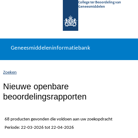
College ter Beoordeling van
Geneesmiddelen
Geneesmiddeleninformatiebank
Ga
U
Geneesmiddeleninformatiebank
direct
bevindt
naar
zich
inhoud
hier:
Zoeken
Nieuwe openbare
beoordelingsrapporten
68 producten gevonden die voldoen aan uw zoekopdracht
Periode: 22-03-2026 tot 22-04-2026