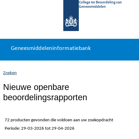
College ter Beoordeling van
Geneesmiddelen
Geneesmiddeleninformatiebank
Ga
U
Geneesmiddeleninformatiebank
direct
bevindt
naar
zich
inhoud
hier:
Zoeken
Nieuwe openbare
beoordelingsrapporten
72 producten gevonden die voldoen aan uw zoekopdracht
Periode: 29-03-2026 tot 29-04-2026