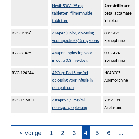
Nevik 500/125 mg
Amoxicillin and
tabletten, filmomhulde
beta-lactamase
tabletten
inhibitor
RVG 31436
Anapen junior, oplossing
C01CA24 -
voor injectie 0,15 mg/dosis
Epinephrine
RVG 31435
Anapen, oplossing voor
C01CA24 -
injectie 0,3 mg/dosis
Epinephrine
RVG 124244
APO-go Pod 5 mg/ml
N04BC07 -
oplossing voor infusie in
Apomorphine
een patroon
RVG 112403
Astepro 1,5 mg/ml
R01AC03 -
neusspray, oplossing
Azelastine
< Vorige
1
2
3
4
5
6
...