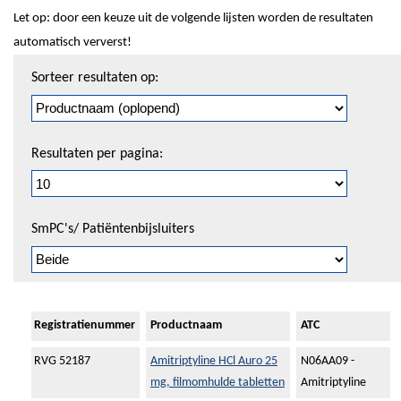
Let op: door een keuze uit de volgende lijsten worden de resultaten
automatisch ververst!
Sorteren
Sorteer resultaten op:
en
pagineren
Resultaten per pagina:
SmPC's/ Patiëntenbijsluiters
Registratienummer
Productnaam
ATC
RVG 52187
Amitriptyline HCl Auro 25
N06AA09 -
mg, filmomhulde tabletten
Amitriptyline