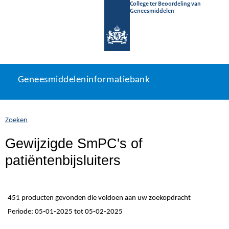
College ter Beoordeling van
Geneesmiddelen
Geneesmiddeleninformatiebank
Ga
U
Geneesmiddeleninformatiebank
direct
bevindt
naar
zich
inhoud
hier:
Zoeken
Gewijzigde SmPC's of
patiëntenbijsluiters
451 producten gevonden die voldoen aan uw zoekopdracht
Periode: 05-01-2025 tot 05-02-2025