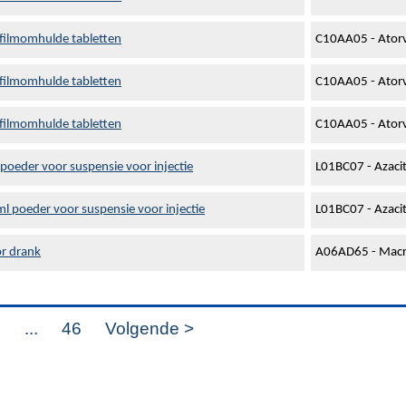
 filmomhulde tabletten
C10AA05 - Atorv
 filmomhulde tabletten
C10AA05 - Atorv
 filmomhulde tabletten
C10AA05 - Atorv
poeder voor suspensie voor injectie
L01BC07 - Azacit
l poeder voor suspensie voor injectie
L01BC07 - Azacit
r drank
A06AD65 - Macr
8
...
46
Volgende >