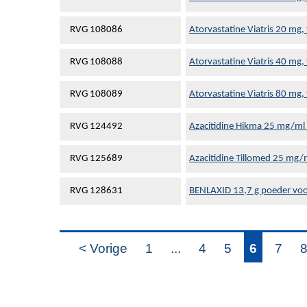
RVG 108086
Atorvastatine Viatris 20 mg,
RVG 108088
Atorvastatine Viatris 40 mg,
RVG 108089
Atorvastatine Viatris 80 mg,
RVG 124492
Azacitidine Hikma 25 mg/ml 
RVG 125689
Azacitidine Tillomed 25 mg/m
RVG 128631
BENLAXID 13,7 g poeder voo
< Vorige
1
...
4
5
6
7