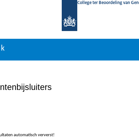
College ter Beoordeling van Ge
nk
nk
tenbijsluiters
sultaten automatisch ververst!