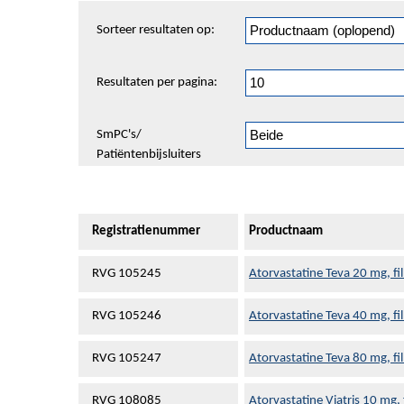
Sorteren
Sorteer resultaten op:
en
pagineren
Resultaten per pagina:
SmPC's/
Patiëntenbijsluiters
Registratienummer
Productnaam
RVG 105245
Atorvastatine Teva 20 mg, f
RVG 105246
Atorvastatine Teva 40 mg, f
RVG 105247
Atorvastatine Teva 80 mg, f
RVG 108085
Atorvastatine Viatris 10 mg,