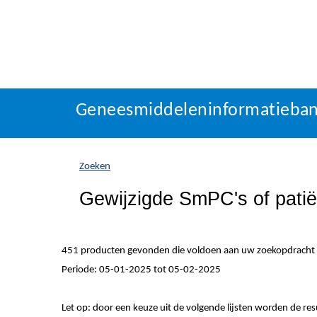
Geneesmiddeleninformatieba
U
Geneesmiddeleninformatieba
bevindt
zich
hier:
Zoeken
Gewijzigde SmPC's of patiën
451 producten gevonden die voldoen aan uw zoekopdracht
Periode: 05-01-2025 tot 05-02-2025
Let op: door een keuze uit de volgende lijsten worden de re