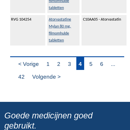
filmomhulde
tabletten
RVG 104254
Atorvastatine
C10AA05 - Atorvastatin
Mylan 80 mg,
filmomhulde
tabletten
< Vorige
1
2
3
4
5
6
...
42
Volgende >
Goede medicijnen goed
gebruikt.