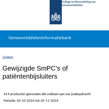
College ter Beoordeling van
Geneesmiddelen
Geneesmiddeleninformatiebank
Ga
U
Geneesmiddeleninformatiebank
direct
bevindt
naar
zich
inhoud
hier:
Zoeken
Gewijzigde SmPC's of
patiëntenbijsluiters
419 producten gevonden die voldoen aan uw zoekopdracht
Periode: 20-10-2024 tot 20-11-2024