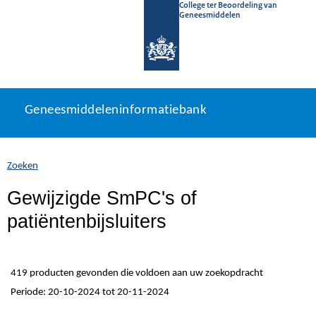
College ter Beoordeling van
Geneesmiddelen
Geneesmiddeleninformatiebank
Ga
U
Geneesmiddeleninformatiebank
direct
bevindt
naar
zich
inhoud
hier:
Zoeken
Gewijzigde SmPC's of
patiëntenbijsluiters
419 producten gevonden die voldoen aan uw zoekopdracht
Periode: 20-10-2024 tot 20-11-2024