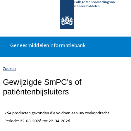
College ter Beoordeling van
Geneesmiddelen
Geneesmiddeleninformatiebank
Ga
U
Geneesmiddeleninformatiebank
direct
bevindt
naar
zich
inhoud
hier:
Zoeken
Gewijzigde SmPC's of
patiëntenbijsluiters
764 producten gevonden die voldoen aan uw zoekopdracht
Periode: 22-03-2026 tot 22-04-2026