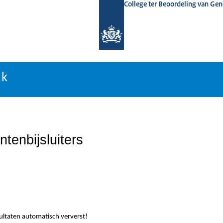
College ter Beoordeling van Ge
nk
nk
tenbijsluiters
sultaten automatisch ververst!