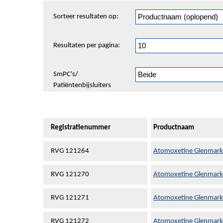
Sorteren
Sorteer resultaten op:
en
pagineren
Resultaten per pagina:
SmPC's/
Patiëntenbijsluiters
Registratienummer
Productnaam
RVG 121264
Atomoxetine Glenmark 
RVG 121270
Atomoxetine Glenmark 
RVG 121271
Atomoxetine Glenmark 
RVG 121272
Atomoxetine Glenmark 