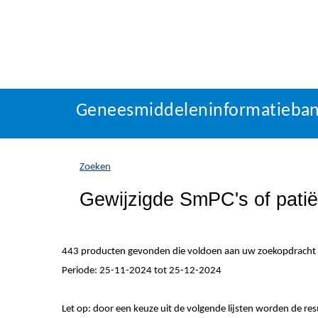
Geneesmiddeleninformatieba
U
Geneesmiddeleninformatieba
bevindt
zich
hier:
Zoeken
Gewijzigde SmPC's of patiën
443 producten gevonden die voldoen aan uw zoekopdracht
Periode: 25-11-2024 tot 25-12-2024
Let op: door een keuze uit de volgende lijsten worden de re