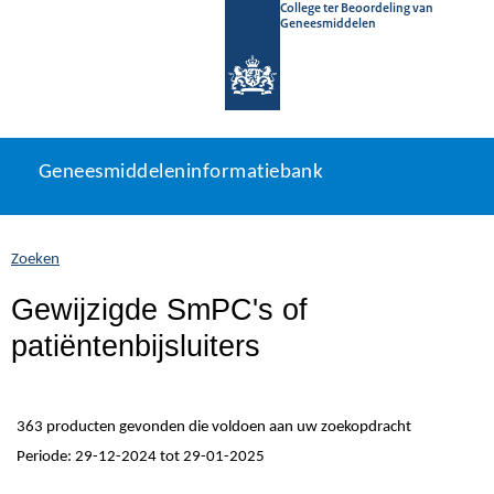
College ter Beoordeling van
Geneesmiddelen
Geneesmiddeleninformatiebank
Ga
U
Geneesmiddeleninformatiebank
direct
bevindt
naar
zich
inhoud
hier:
Zoeken
Gewijzigde SmPC's of
patiëntenbijsluiters
363 producten gevonden die voldoen aan uw zoekopdracht
Periode: 29-12-2024 tot 29-01-2025