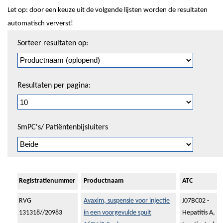
Let op: door een keuze uit de volgende lijsten worden de resultaten
automatisch ververst!
Sorteren
Sorteer resultaten op:
en
pagineren
Resultaten per pagina:
SmPC's/ Patiëntenbijsluiters
Registratienummer
Productnaam
ATC
RVG
Avaxim, suspensie voor injectie
J07BC02 -
131318//20983
in een voorgevulde spuit
Hepatitis A,