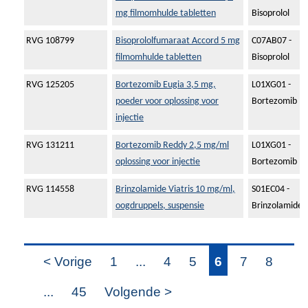
mg filmomhulde tabletten
Bisoprolol
RVG 108799
Bisoprololfumaraat Accord 5 mg
C07AB07 -
filmomhulde tabletten
Bisoprolol
RVG 125205
Bortezomib Eugia 3,5 mg,
L01XG01 -
poeder voor oplossing voor
Bortezomib
injectie
RVG 131211
Bortezomib Reddy 2,5 mg/ml
L01XG01 -
oplossing voor injectie
Bortezomib
RVG 114558
Brinzolamide Viatris 10 mg/ml,
S01EC04 -
oogdruppels, suspensie
Brinzolamide
< Vorige
1
...
4
5
6
7
8
...
45
Volgende >