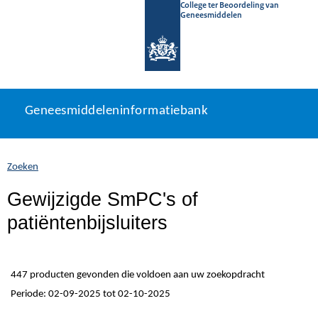
College ter Beoordeling van
Geneesmiddelen
Geneesmiddeleninformatiebank
Ga
U
Geneesmiddeleninformatiebank
direct
bevindt
naar
zich
inhoud
hier:
Zoeken
Gewijzigde SmPC's of
patiëntenbijsluiters
447 producten gevonden die voldoen aan uw zoekopdracht
Periode: 02-09-2025 tot 02-10-2025