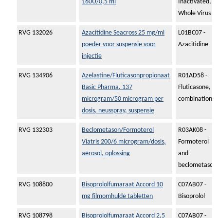
160U/0,5 ml
Inactivated,
Whole Virus
RVG 132026
Azacitidine Seacross 25 mg/ml
L01BC07 -
poeder voor suspensie voor
Azacitidine
injectie
RVG 134906
Azelastine/Fluticasonpropionaat
R01AD58 -
Basic Pharma, 137
Fluticasone,
microgram/50 microgram per
combinations
dosis, neusspray, suspensie
RVG 132303
Beclometason/Formoterol
R03AK08 -
Viatris 200/6 microgram/dosis,
Formoterol
aërosol, oplossing
and
beclometason
RVG 108800
Bisoprololfumaraat Accord 10
C07AB07 -
mg filmomhulde tabletten
Bisoprolol
RVG 108798
Bisoprololfumaraat Accord 2,5
C07AB07 -