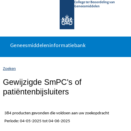
College ter Beoordeling van
Geneesmiddelen
Geneesmiddeleninformatiebank
Ga
U
Geneesmiddeleninformatiebank
direct
bevindt
naar
zich
inhoud
hier:
Zoeken
Gewijzigde SmPC's of
patiëntenbijsluiters
384 producten gevonden die voldoen aan uw zoekopdracht
Periode: 04-05-2025 tot 04-06-2025