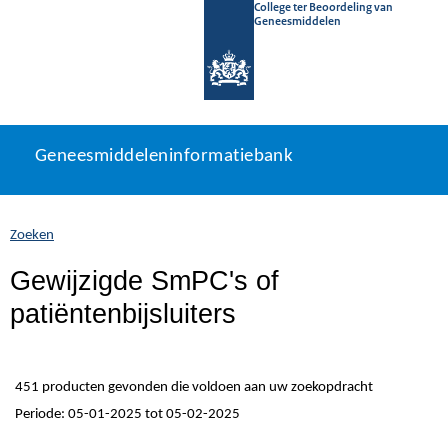
College ter Beoordeling van
Geneesmiddelen
Geneesmiddeleninformatiebank
Ga
U
Geneesmiddeleninformatiebank
direct
bevindt
naar
zich
inhoud
hier:
Zoeken
Gewijzigde SmPC's of
patiëntenbijsluiters
451 producten gevonden die voldoen aan uw zoekopdracht
Periode: 05-01-2025 tot 05-02-2025