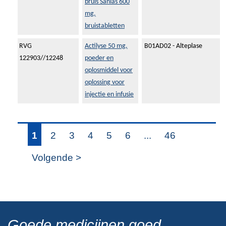
bruis Sanias 600
mg,
bruistabletten
RVG
Actilyse 50 mg,
B01AD02 - Alteplase
122903//12248
poeder en
oplosmiddel voor
oplossing voor
injectie en infusie
1
2
3
4
5
6
...
46
Volgende >
Goede medicijnen goed