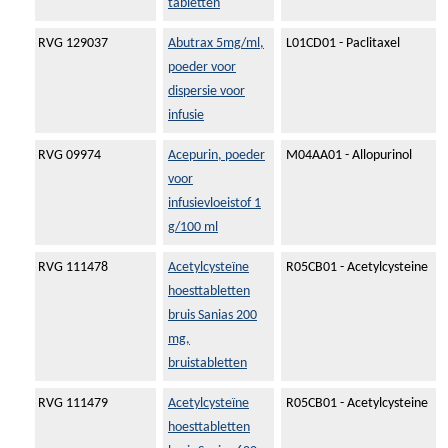
tabletten
RVG 129037
Abutrax 5mg/ml,
L01CD01 - Paclitaxel
poeder voor
dispersie voor
infusie
RVG 09974
Acepurin, poeder
M04AA01 - Allopurinol
voor
infusievloeistof 1
g/100 ml
RVG 111478
Acetylcysteïne
R05CB01 - Acetylcysteine
hoesttabletten
bruis Sanias 200
mg,
bruistabletten
RVG 111479
Acetylcysteïne
R05CB01 - Acetylcysteine
hoesttabletten