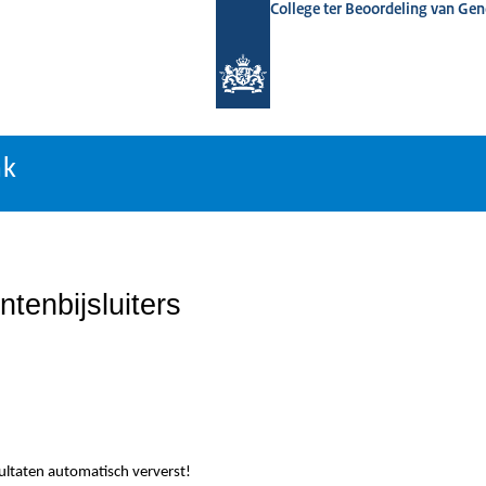
College ter Beoordeling van Ge
nk
nk
tenbijsluiters
sultaten automatisch ververst!