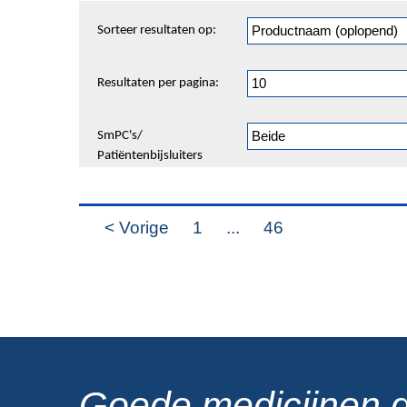
Sorteren
Sorteer resultaten op:
en
pagineren
Resultaten per pagina:
SmPC's/
Patiëntenbijsluiters
< Vorige
1
...
46
Goede medicijnen 