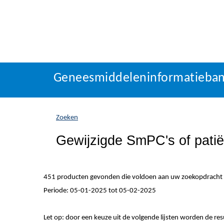
Geneesmiddeleninformatieba
U
Geneesmiddeleninformatieba
bevindt
zich
hier:
Zoeken
Gewijzigde SmPC's of patiën
451 producten gevonden die voldoen aan uw zoekopdracht
Periode: 05-01-2025 tot 05-02-2025
Let op: door een keuze uit de volgende lijsten worden de re