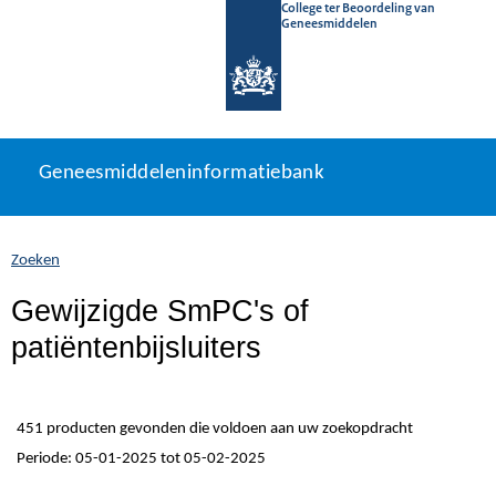
College ter Beoordeling van
Geneesmiddelen
Geneesmiddeleninformatiebank
Ga
U
Geneesmiddeleninformatiebank
direct
bevindt
naar
zich
inhoud
hier:
Zoeken
Gewijzigde SmPC's of
patiëntenbijsluiters
451 producten gevonden die voldoen aan uw zoekopdracht
Periode: 05-01-2025 tot 05-02-2025