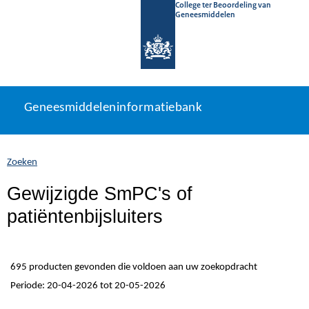
College ter Beoordeling van
Geneesmiddelen
Geneesmiddeleninformatiebank
Ga
U
Geneesmiddeleninformatiebank
direct
bevindt
naar
zich
inhoud
hier:
Zoeken
Gewijzigde SmPC's of
patiëntenbijsluiters
695 producten gevonden die voldoen aan uw zoekopdracht
Periode: 20-04-2026 tot 20-05-2026