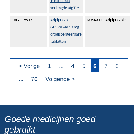
injectie met
verlengde afgifte
RVG 119917
Aripiprazol
N05AX12 - Aripiprazole
GLORAMP 10 mg
orodispergeerbare
tabletten
< Vorige
1
...
4
5
6
7
8
...
70
Volgende >
Goede medicijnen goed
gebruikt.