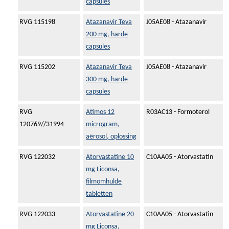
capsules
RVG 115198
Atazanavir Teva
J05AE08 - Atazanavir
200 mg, harde
capsules
RVG 115202
Atazanavir Teva
J05AE08 - Atazanavir
300 mg, harde
capsules
RVG
Atimos 12
R03AC13 - Formoterol
120769//31994
microgram,
aërosol, oplossing
RVG 122032
Atorvastatine 10
C10AA05 - Atorvastatin
mg Liconsa,
filmomhulde
tabletten
RVG 122033
Atorvastatine 20
C10AA05 - Atorvastatin
mg Liconsa,