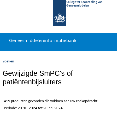
College ter Beoordeling van
Geneesmiddelen
Geneesmiddeleninformatiebank
Ga
U
Geneesmiddeleninformatiebank
direct
bevindt
naar
zich
inhoud
hier:
Zoeken
Gewijzigde SmPC's of
patiëntenbijsluiters
419 producten gevonden die voldoen aan uw zoekopdracht
Periode: 20-10-2024 tot 20-11-2024