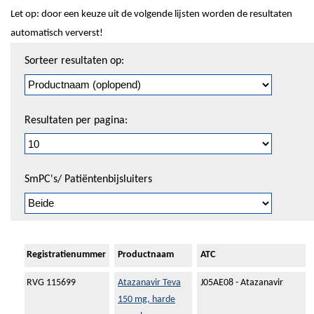
Let op: door een keuze uit de volgende lijsten worden de resultaten
automatisch ververst!
Sorteren
Sorteer resultaten op:
en
pagineren
Resultaten per pagina:
SmPC's/ Patiëntenbijsluiters
Registratienummer
Productnaam
ATC
RVG 115699
Atazanavir Teva
J05AE08 - Atazanavir
150 mg, harde