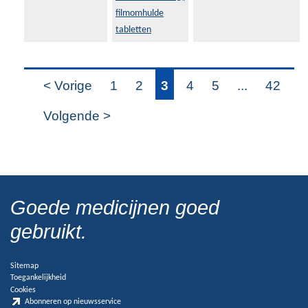
filmomhulde
tabletten
< Vorige
1
2
3
4
5
...
42
Volgende >
Goede medicijnen goed
gebruikt.
Sitemap
Toegankelijkheid
Cookies
Abonneren op nieuwsservice