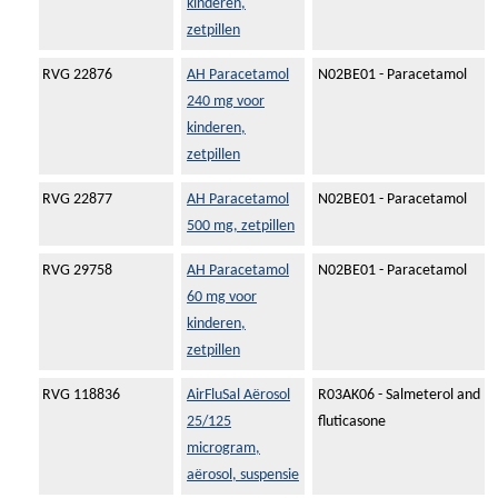
kinderen,
zetpillen
RVG 22876
AH Paracetamol
N02BE01 - Paracetamol
240 mg voor
kinderen,
zetpillen
RVG 22877
AH Paracetamol
N02BE01 - Paracetamol
500 mg, zetpillen
RVG 29758
AH Paracetamol
N02BE01 - Paracetamol
60 mg voor
kinderen,
zetpillen
RVG 118836
AirFluSal Aërosol
R03AK06 - Salmeterol and
25/125
fluticasone
microgram,
aërosol, suspensie