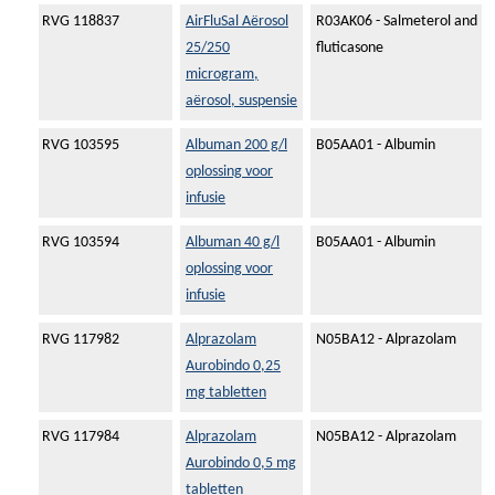
RVG 118837
AirFluSal Aërosol
R03AK06 - Salmeterol and
25/250
fluticasone
microgram,
aërosol, suspensie
RVG 103595
Albuman 200 g/l
B05AA01 - Albumin
oplossing voor
infusie
RVG 103594
Albuman 40 g/l
B05AA01 - Albumin
oplossing voor
infusie
RVG 117982
Alprazolam
N05BA12 - Alprazolam
Aurobindo 0,25
mg tabletten
RVG 117984
Alprazolam
N05BA12 - Alprazolam
Aurobindo 0,5 mg
tabletten