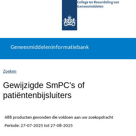
College ter Beoordeling van
Geneesmiddelen
Geneesmiddeleninformatiebank
Ga
U
Geneesmiddeleninformatiebank
direct
bevindt
naar
zich
inhoud
hier:
Zoeken
Gewijzigde SmPC's of
patiëntenbijsluiters
488 producten gevonden die voldoen aan uw zoekopdracht
Periode: 27-07-2025 tot 27-08-2025