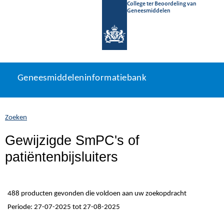
College ter Beoordeling van
Geneesmiddelen
Geneesmiddeleninformatiebank
Ga
U
Geneesmiddeleninformatiebank
direct
bevindt
naar
zich
inhoud
hier:
Zoeken
Gewijzigde SmPC's of
patiëntenbijsluiters
488 producten gevonden die voldoen aan uw zoekopdracht
Periode: 27-07-2025 tot 27-08-2025