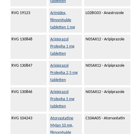
tabletten
RVG 19123
Arimidex,
L02BG03 - Anastrozole
filmomhulde
tabletten 1 mg
RVG 130848
Aripiprazol
N05AX12 - Aripiprazole
Prolepha 1 mg
tabletten
RVG 130847
Aripiprazol
N05AX12 - Aripiprazole
Prolepha 2,5 mg
tabletten
RVG 130846
Aripiprazol
N05AX12 - Aripiprazole
Prolepha 5 mg
tabletten
RVG 104243
Atorvastatine
C10AA05 - Atorvastatin
Mylan 10 mg,
filmomhulde