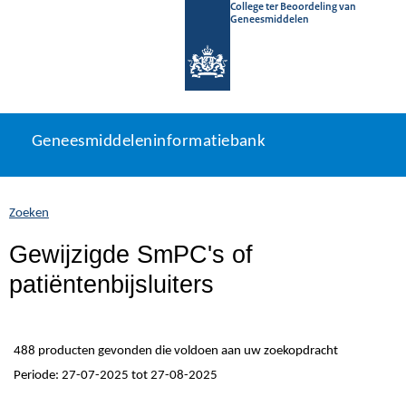
College ter Beoordeling van
Geneesmiddelen
Geneesmiddeleninformatiebank
Ga
U
Geneesmiddeleninformatiebank
direct
bevindt
naar
zich
inhoud
hier:
Zoeken
Gewijzigde SmPC's of
patiëntenbijsluiters
488 producten gevonden die voldoen aan uw zoekopdracht
Periode: 27-07-2025 tot 27-08-2025