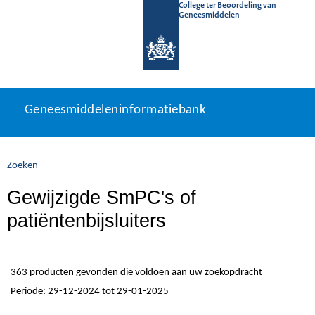
College ter Beoordeling van
Geneesmiddelen
Geneesmiddeleninformatiebank
Ga
U
Geneesmiddeleninformatiebank
direct
bevindt
naar
zich
inhoud
hier:
Zoeken
Gewijzigde SmPC's of
patiëntenbijsluiters
363 producten gevonden die voldoen aan uw zoekopdracht
Periode: 29-12-2024 tot 29-01-2025