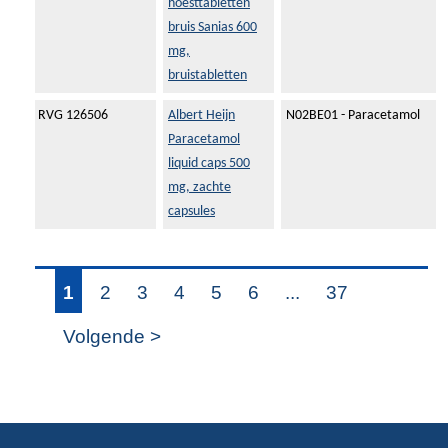
hoesttabletten
bruis Sanias 600
mg,
bruistabletten
RVG 126506
Albert Heijn
N02BE01 - Paracetamol
Paracetamol
liquid caps 500
mg, zachte
capsules
1
2
3
4
5
6
...
37
Volgende >