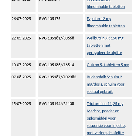
filmomhulde tabletten
28-07-2025
RVG 135175
Fypalan 12 mg
filmomhulde tabletten
22-05-2025
RVG 135181//33668
Wellbutrin XR 150 mg
tabletten met
gereguleerde afgifte
10-07-2025
RVG 135186//16514
Gutron 5, tabletten 5 mg
07-08-2025
RVG 135187//102383
Budenofalk Schuim 2
mg/dosis, schuim voor
rectaal gebruik
15-07-2025
RVG 135194//31138
Triptoreline 11,25 mg
Medcor, poeder en
oplosmiddel voor
suspensie voor injectie,
met verlengde afgifte