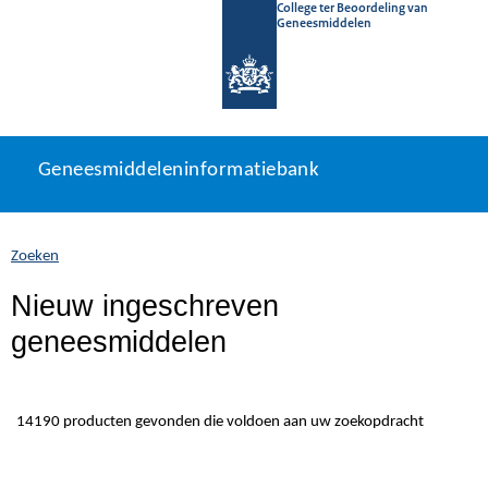
College ter Beoordeling van
Geneesmiddelen
Geneesmiddeleninformatiebank
Ga
U
Geneesmiddeleninformatiebank
direct
bevindt
naar
zich
inhoud
hier:
Zoeken
Nieuw ingeschreven
geneesmiddelen
14190 producten gevonden die voldoen aan uw zoekopdracht