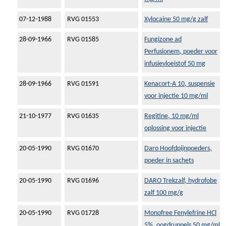
07-12-1988
RVG 01553
Xylocaine 50 mg/g zalf
28-09-1966
RVG 01585
Fungizone ad
Perfusionem, poeder voor
infusievloeistof 50 mg
28-09-1966
RVG 01591
Kenacort-A 10, suspensie
voor injectie 10 mg/ml
21-10-1977
RVG 01635
Regitine, 10 mg/ml
oplossing voor injectie
20-05-1990
RVG 01670
Daro Hoofdpijnpoeders,
poeder in sachets
20-05-1990
RVG 01696
DARO Trekzalf, hydrofobe
zalf 100 mg/g
20-05-1990
RVG 01728
Monofree Fenylefrine HCl
5%, oogdruppels 50 mg/ml