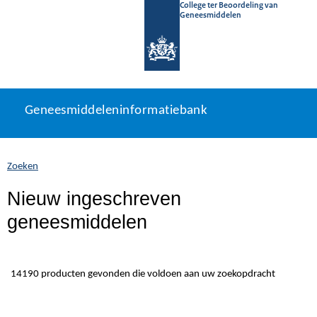
College ter Beoordeling van
Geneesmiddelen
Geneesmiddeleninformatiebank
Ga
U
Geneesmiddeleninformatiebank
direct
bevindt
naar
zich
inhoud
hier:
Zoeken
Nieuw ingeschreven
geneesmiddelen
14190 producten gevonden die voldoen aan uw zoekopdracht