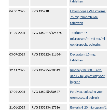
tabletten
04-06-2025
RVG 135218
Eltrombopag Will Pharma
75 mg, filmomhulde
tabletten
11-09-2025
RVG 135221//124776
Taptiqom 15
microgram/ml + 5 mg/ml
oogdruppels, oplossing
03-07-2025
RVG 135222//118544
Decigatan 1,5 mg,
tabletten
12-11-2025
RVG 135225//20819
Innohep 18.000 IE anti-
Xa/0,9 ml, oplossing voor
injectie
17-09-2025
RVG 135228//00527
Pyralvex, oplossing voor
oromucosaal gebruik
21-08-2025
RVG 135233//17316
Engerix-B 20 microgram/1