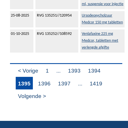
ml, suspensie voor injectie
25-08-2025
RVG 135251//120954
Ursodeoxycholzuur
Medcor 150 mg tabletten
01-10-2025
RVG 135252//108592
Venlafaxine 225 mg
Medcor, tabletten met
verlengde afgifte
< Vorige
1
...
1393
1394
1395
1396
1397
...
1419
Volgende >