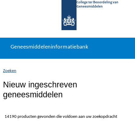
College ter Beoordeling van
Geneesmiddelen
Geneesmiddeleninformatiebank
Ga
U
Geneesmiddeleninformatiebank
direct
bevindt
naar
zich
inhoud
hier:
Zoeken
Nieuw ingeschreven
geneesmiddelen
14190 producten gevonden die voldoen aan uw zoekopdracht