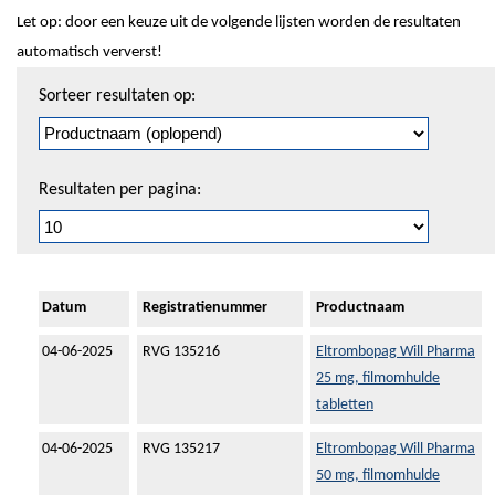
Let op: door een keuze uit de volgende lijsten worden de resultaten
automatisch ververst!
Sorteren
Sorteer resultaten op:
en
pagineren
Resultaten per pagina:
Datum
Registratienummer
Productnaam
04-06-2025
RVG 135216
Eltrombopag Will Pharma
25 mg, filmomhulde
tabletten
04-06-2025
RVG 135217
Eltrombopag Will Pharma
50 mg, filmomhulde