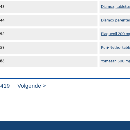
643
Diamox, tablett
644
Diamox parentera
853
Plaquenil 200 m
859
Puri-Nethol tab
886
Yomesan 500 mg
1419
Volgende >