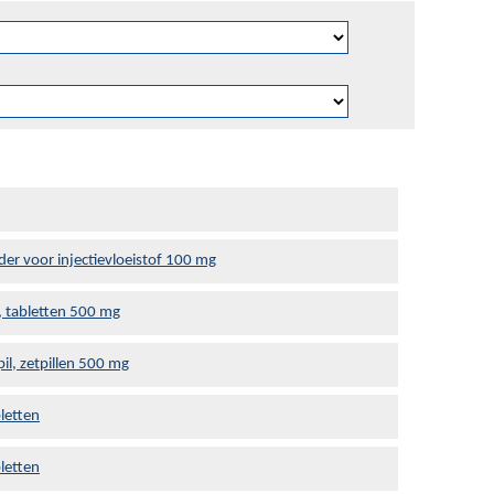
der voor injectievloeistof 100 mg
, tabletten 500 mg
il, zetpillen 500 mg
letten
letten