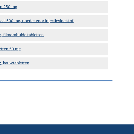
en 250 mg
al 500 mg, poeder voor injectievloeistof
g, filmomhulde tabletten
letten 50 mg
, kauwtabletten