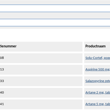
atienummer
Productnaam
608
Solu-Cortef, poe
613
Aspirine 500 mg
633
Salazopyrine zetp
640
Artane 2 mg, tab
641
Artane 5 mg, tab