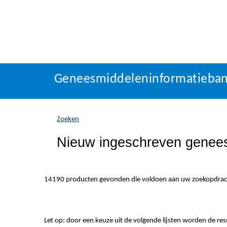
Geneesmiddeleninformatieba
U
Geneesmiddeleninformatieba
bevindt
zich
hier:
Zoeken
Nieuw ingeschreven genee
14190 producten gevonden die voldoen aan uw zoekopdrac
Let op: door een keuze uit de volgende lijsten worden de re