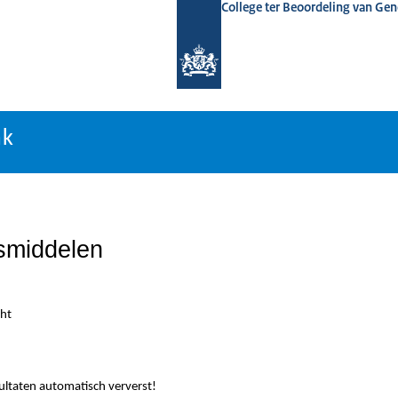
College ter Beoordeling van Ge
nk
nk
smiddelen
ht
sultaten automatisch ververst!