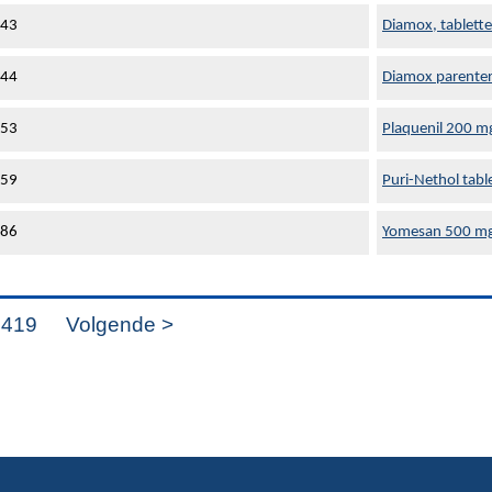
643
Diamox, tablett
644
Diamox parentera
853
Plaquenil 200 m
859
Puri-Nethol tab
886
Yomesan 500 mg
1419
Volgende >