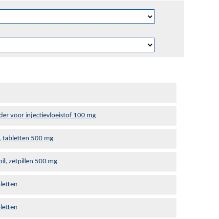
der voor injectievloeistof 100 mg
, tabletten 500 mg
il, zetpillen 500 mg
letten
letten