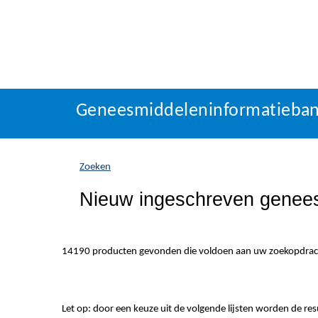
Geneesmiddeleninformatieba
U
Geneesmiddeleninformatieba
bevindt
zich
hier:
Zoeken
Nieuw ingeschreven genee
14190 producten gevonden die voldoen aan uw zoekopdrac
Let op: door een keuze uit de volgende lijsten worden de re