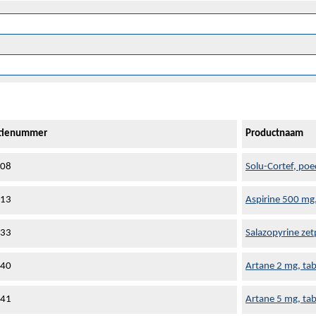
atienummer
Productnaam
608
Solu-Cortef, poe
613
Aspirine 500 mg
633
Salazopyrine zetp
640
Artane 2 mg, tab
641
Artane 5 mg, tab