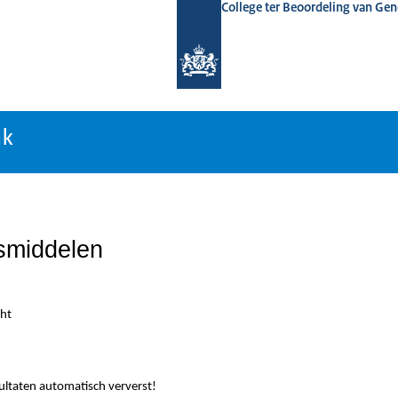
College ter Beoordeling van Ge
nk
nk
smiddelen
ht
sultaten automatisch ververst!