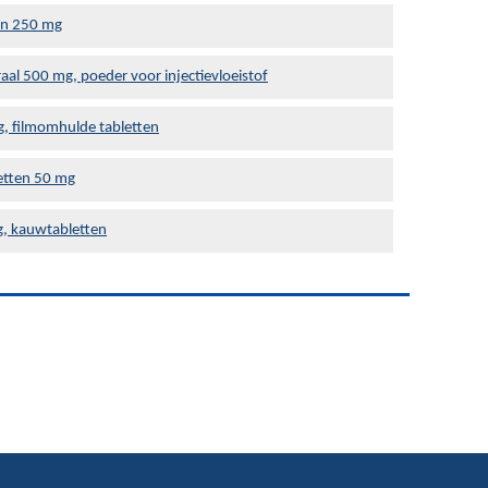
en 250 mg
al 500 mg, poeder voor injectievloeistof
g, filmomhulde tabletten
letten 50 mg
, kauwtabletten