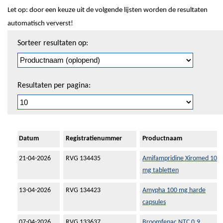
Let op: door een keuze uit de volgende lijsten worden de resultaten
automatisch ververst!
Sorteren
Sorteer resultaten op:
en
pagineren
Resultaten per pagina:
Datum
Registratienummer
Productnaam
21-04-2026
RVG 134435
Amifampridine Xiromed 10
mg tabletten
13-04-2026
RVG 134423
Amypha 100 mg harde
capsules
07-04-2026
RVG 133637
Broomfenac NTC 0,9