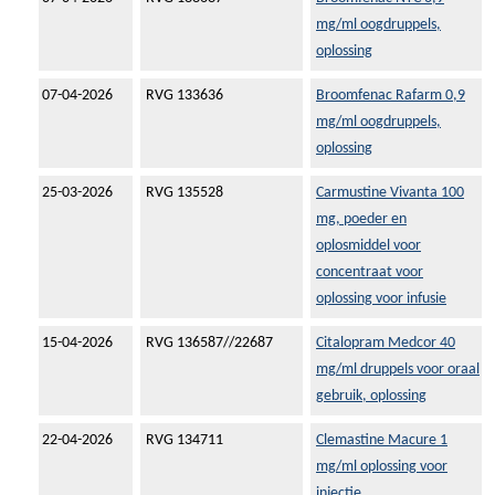
mg/ml oogdruppels,
oplossing
07-04-2026
RVG 133636
Broomfenac Rafarm 0,9
mg/ml oogdruppels,
oplossing
25-03-2026
RVG 135528
Carmustine Vivanta 100
mg, poeder en
oplosmiddel voor
concentraat voor
oplossing voor infusie
15-04-2026
RVG 136587//22687
Citalopram Medcor 40
mg/ml druppels voor oraal
gebruik, oplossing
22-04-2026
RVG 134711
Clemastine Macure 1
mg/ml oplossing voor
injectie