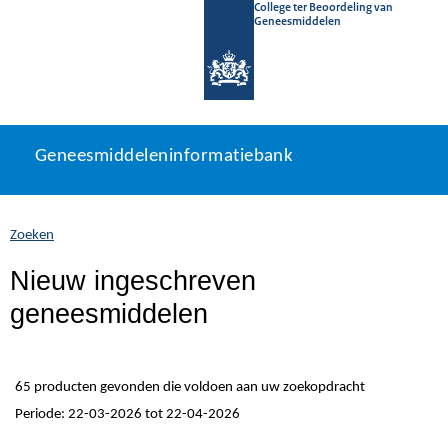
College ter Beoordeling van
Geneesmiddelen
Geneesmiddeleninformatiebank
Ga
U
Geneesmiddeleninformatiebank
direct
bevindt
naar
zich
inhoud
hier:
Zoeken
Nieuw ingeschreven
geneesmiddelen
65 producten gevonden die voldoen aan uw zoekopdracht
Periode: 22-03-2026 tot 22-04-2026