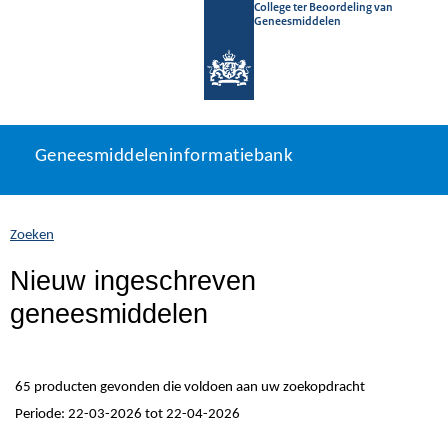
College ter Beoordeling van
Geneesmiddelen
Geneesmiddeleninformatiebank
Ga
U
Geneesmiddeleninformatiebank
direct
bevindt
naar
zich
inhoud
hier:
Zoeken
Nieuw ingeschreven
geneesmiddelen
65 producten gevonden die voldoen aan uw zoekopdracht
Periode: 22-03-2026 tot 22-04-2026