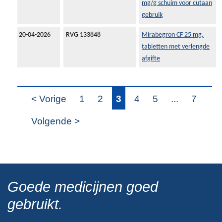
mg/g schuim voor cutaan
gebruik
20-04-2026
RVG 133848
Mirabegron CF 25 mg,
tabletten met verlengde
afgifte
< Vorige
1
2
3
4
5
...
7
Volgende >
Goede medicijnen goed
gebruikt.