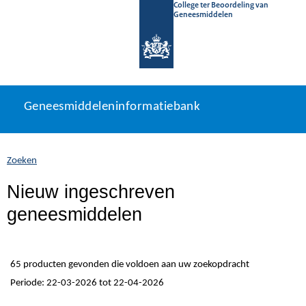
College ter Beoordeling van
Geneesmiddelen
Geneesmiddeleninformatiebank
Ga
U
Geneesmiddeleninformatiebank
direct
bevindt
naar
zich
inhoud
hier:
Zoeken
Nieuw ingeschreven
geneesmiddelen
65 producten gevonden die voldoen aan uw zoekopdracht
Periode: 22-03-2026 tot 22-04-2026