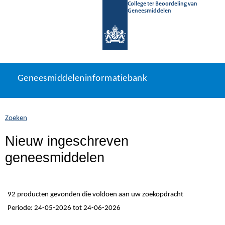
College ter Beoordeling van
Geneesmiddelen
Geneesmiddeleninformatiebank
Ga
U
Geneesmiddeleninformatiebank
direct
bevindt
naar
zich
inhoud
hier:
Zoeken
Nieuw ingeschreven
geneesmiddelen
92 producten gevonden die voldoen aan uw zoekopdracht
Periode: 24-05-2026 tot 24-06-2026