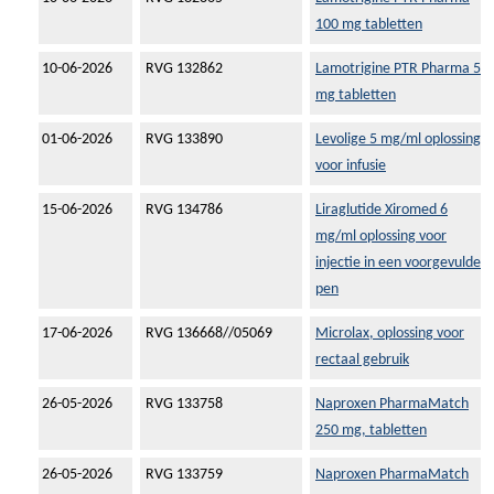
100 mg tabletten
10-06-2026
RVG 132862
Lamotrigine PTR Pharma 5
mg tabletten
01-06-2026
RVG 133890
Levolige 5 mg/ml oplossing
voor infusie
15-06-2026
RVG 134786
Liraglutide Xiromed 6
mg/ml oplossing voor
injectie in een voorgevulde
pen
17-06-2026
RVG 136668//05069
Microlax, oplossing voor
rectaal gebruik
26-05-2026
RVG 133758
Naproxen PharmaMatch
250 mg, tabletten
26-05-2026
RVG 133759
Naproxen PharmaMatch