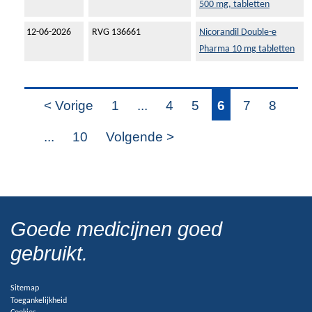
500 mg, tabletten
12-06-2026
RVG 136661
Nicorandil Double-e
Pharma 10 mg tabletten
< Vorige
1
...
4
5
6
7
8
...
10
Volgende >
Goede medicijnen goed
gebruikt.
Sitemap
Toegankelijkheid