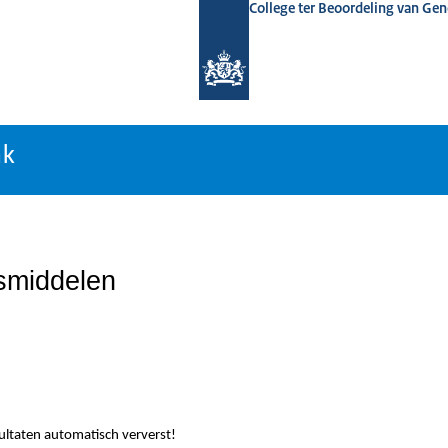
College ter Beoordeling van Ge
nk
nk
smiddelen
sultaten automatisch ververst!