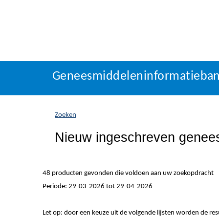
Geneesmiddeleninformatieba
U
Geneesmiddeleninformatieba
bevindt
zich
hier:
Zoeken
Nieuw ingeschreven genee
48 producten gevonden die voldoen aan uw zoekopdracht
Periode: 29-03-2026 tot 29-04-2026
Let op: door een keuze uit de volgende lijsten worden de re