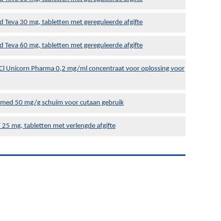
ard Teva 30 mg, tabletten met gereguleerde afgifte
ard Teva 60 mg, tabletten met gereguleerde afgifte
HCl Unicorn Pharma 0,2 mg/ml concentraat voor oplossing voor
ermed 50 mg/g schuim voor cutaan gebruik
25 mg, tabletten met verlengde afgifte