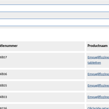
ratienummer
Productnaam
4807
Empagliflozin
tabletten
4806
Empagliflozin
4805
Empagliflozin
4803
Empagliflozin
4036
Gliclazide ret