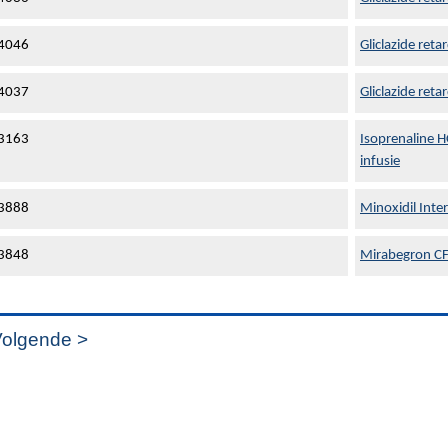
4046
Gliclazide ret
4037
Gliclazide ret
3163
Isoprenaline 
infusie
3888
Minoxidil Int
3848
Mirabegron CF 
olgende >