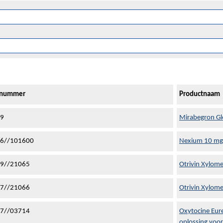
ienummer
Productnaam
49
Mirabegron Gl
6//101600
Nexium 10 mg 
9//21065
Otrivin Xylome
7//21066
Otrivin Xylom
7//03714
Oxytocine Eure
oplossing voor 