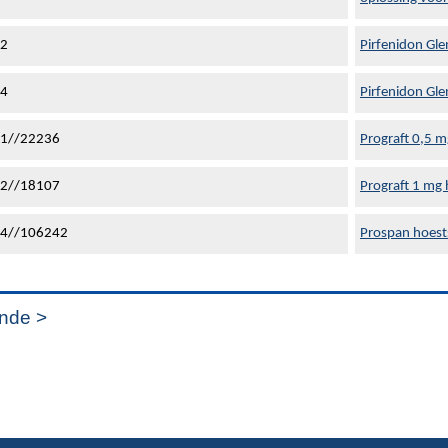
42
Pirfenidon Gl
44
Pirfenidon Gl
1//22236
Prograft 0,5 m
2//18107
Prograft 1 mg 
4//106242
Prospan hoest
nde >