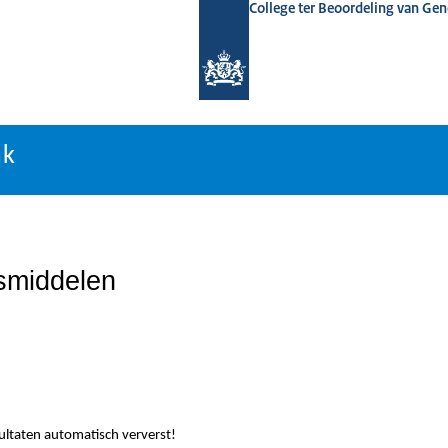
College ter Beoordeling van Ge
nk
nk
smiddelen
sultaten automatisch ververst!