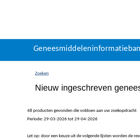
Geneesmiddeleninformatieba
U
Geneesmiddeleninformatieba
bevindt
zich
hier:
Zoeken
Nieuw ingeschreven genee
48 producten gevonden die voldoen aan uw zoekopdracht
Periode: 29-03-2026 tot 29-04-2026
Let op: door een keuze uit de volgende lijsten worden de re