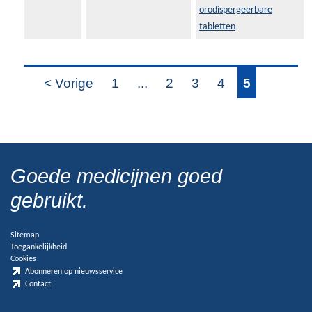
orodispergeerbare
tabletten
< Vorige
1
...
2
3
4
5
Goede medicijnen goed
gebruikt.
Sitemap
Toegankelijkheid
Cookies
Abonneren op nieuwsservice
Contact