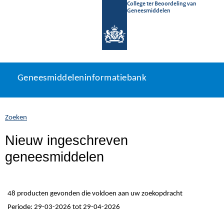
College ter Beoordeling van
Geneesmiddelen
Geneesmiddeleninformatiebank
Ga
U
Geneesmiddeleninformatiebank
direct
bevindt
naar
zich
inhoud
hier:
Zoeken
Nieuw ingeschreven
geneesmiddelen
48 producten gevonden die voldoen aan uw zoekopdracht
Periode: 29-03-2026 tot 29-04-2026