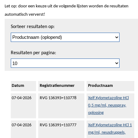
Let op: door een keuze uit de volgende lijsten worden de resultaten
automatisch ververst!
Sorteren
Sorteer resultaten op:
en
pagineren
Resultaten per pagina:
Datum
Registratienummer
Productnaam
07-04-2026
RVG 136393=110778
Xelf Xylometazoline HCl
0,5 mg/ml, neusspray,
oplossing
07-04-2026
RVG 136391=110777
Xelf Xylometazoline HCl 1
mg/ml, neusdruppels,