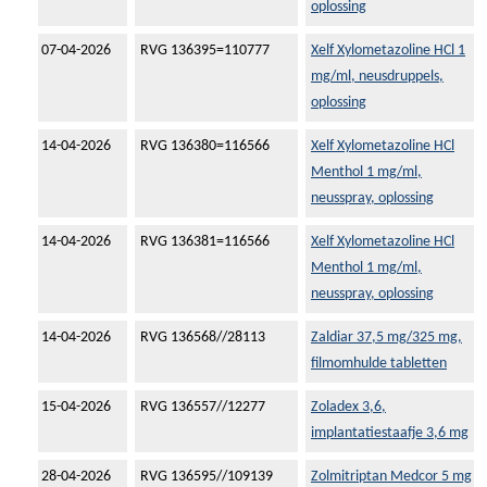
oplossing
07-04-2026
RVG 136395=110777
Xelf Xylometazoline HCl 1
mg/ml, neusdruppels,
oplossing
14-04-2026
RVG 136380=116566
Xelf Xylometazoline HCl
Menthol 1 mg/ml,
neusspray, oplossing
14-04-2026
RVG 136381=116566
Xelf Xylometazoline HCl
Menthol 1 mg/ml,
neusspray, oplossing
14-04-2026
RVG 136568//28113
Zaldiar 37,5 mg/325 mg,
filmomhulde tabletten
15-04-2026
RVG 136557//12277
Zoladex 3,6,
implantatiestaafje 3,6 mg
28-04-2026
RVG 136595//109139
Zolmitriptan Medcor 5 mg