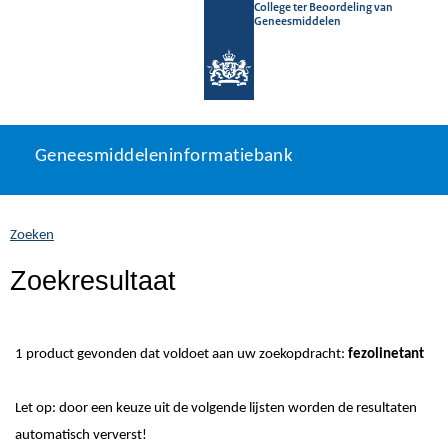
College ter Beoordeling van
Geneesmiddelen
Geneesmiddeleninformatiebank
Ga
U
Geneesmiddeleninformatiebank
direct
bevindt
naar
zich
inhoud
hier:
Zoeken
Zoekresultaat
1 product gevonden dat voldoet aan uw zoekopdracht:
fezolinetant
Let op: door een keuze uit de volgende lijsten worden de resultaten
automatisch ververst!