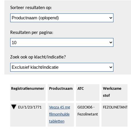
Sorteren
Sorteer resultaten op:
en
pagineren
Resultaten per pagina:
Zoek ook op klacht/indicatie?
Registratienummer
Productnaam
ATC
Werkzame
stof
EU/1/23/1771
Veoza 45 mg
G02CX06 -
FEZOLINETANT
filmomhulde
Fezolinetant
tabletten