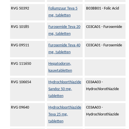
RVG 50392
Foliumzuur Teva 5
B03BB01 - Folic Acid
mg, tabletten
RVG 10185
Furosemide Teva 20
C03CA01 - Furosemide
mg, tabletten
RVG 09511
Furosemide Teva 40
C03CA01 - Furosemide
mg, tabletten
RVG 111650
Hepatodoron,
kauwtabletten
RVG 106654
Hydrochloorthiazide
C03AA03 -
Sandoz 50 mg,
Hydrochlorothiazide
tabletten
RVG 09640
Hydrochloorthiazide
C03AA03 -
Teva 25 mg,
Hydrochlorothiazide
tabletten