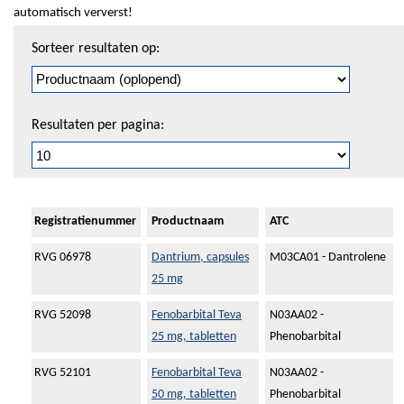
automatisch ververst!
Sorteren
Sorteer resultaten op:
en
pagineren
Resultaten per pagina:
Registratienummer
Productnaam
ATC
RVG 06978
Dantrium, capsules
M03CA01 - Dantrolene
25 mg
RVG 52098
Fenobarbital Teva
N03AA02 -
25 mg, tabletten
Phenobarbital
RVG 52101
Fenobarbital Teva
N03AA02 -
50 mg, tabletten
Phenobarbital