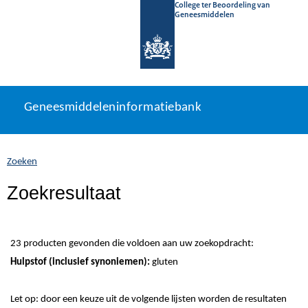
College ter Beoordeling van
Geneesmiddelen
Geneesmiddeleninformatiebank
Ga
U
Geneesmiddeleninformatiebank
direct
bevindt
naar
zich
inhoud
hier:
Zoeken
Zoekresultaat
23 producten gevonden die voldoen aan uw zoekopdracht:
Hulpstof (inclusief synoniemen):
gluten
Let op: door een keuze uit de volgende lijsten worden de resultaten