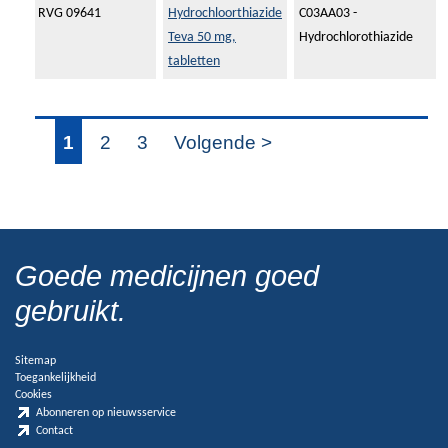
RVG 09641
Hydrochloorthiazide
C03AA03 -
Teva 50 mg,
Hydrochlorothiazide
tabletten
1
2
3
Volgende >
Goede medicijnen goed
gebruikt.
Sitemap
Toegankelijkheid
Cookies
Abonneren op nieuwsservice
Contact