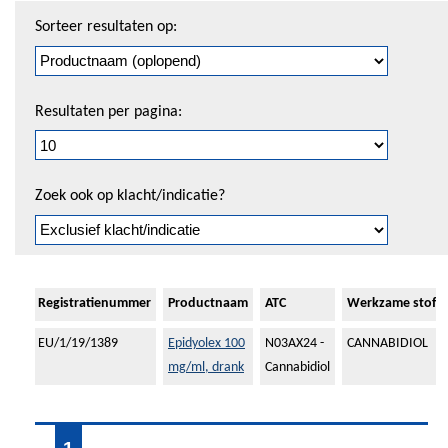
Sorteren
Sorteer resultaten op:
en
pagineren
Resultaten per pagina:
Zoek ook op klacht/indicatie?
Registratienummer
Productnaam
ATC
Werkzame stof
EU/1/19/1389
Epidyolex 100
N03AX24 -
CANNABIDIOL
mg/ml, drank
Cannabidiol