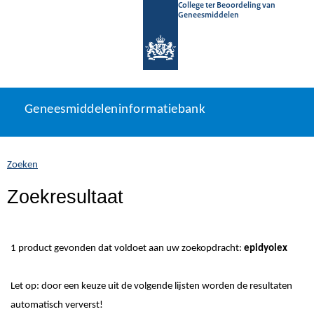
College ter Beoordeling van
Geneesmiddelen
Geneesmiddeleninformatiebank
Ga
U
Geneesmiddeleninformatiebank
direct
bevindt
naar
zich
inhoud
hier:
Zoeken
Zoekresultaat
1 product gevonden dat voldoet aan uw zoekopdracht:
epidyolex
Let op: door een keuze uit de volgende lijsten worden de resultaten
automatisch ververst!