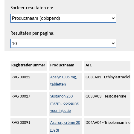
Sorteren
Sorteer resultaten op:
en
pagineren
Resultaten per pagina:
Registratienummer
Productnaam
ATC
RVG 00022
Acelyn 0,05 mg,
G03CA01 - Ethinylestradiol
tabletten
RVG 00027
Sustanon 250
G03BA03 - Testosterone
mg/ml, oplossing
voor injectie
RVG 00091
Azaron, crème 20
D04AA04 - Tripelennamine
mg/g