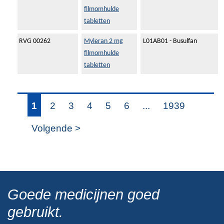
filmomhulde
tabletten
RVG 00262
Myleran 2 mg
L01AB01 - Busulfan
filmomhulde
tabletten
1
2
3
4
5
6
...
1939
Volgende >
Goede medicijnen goed
gebruikt.