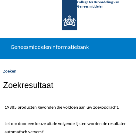
College ter Beoordeling van
Geneesmiddelen
Geneesmiddeleninformatiebank
Ga
U
Geneesmiddeleninformatiebank
direct
bevindt
naar
zich
inhoud
hier:
Zoeken
Zoekresultaat
19385 producten gevonden die voldoen aan uw zoekopdracht.
Let op: door een keuze uit de volgende lijsten worden de resultaten
automatisch ververst!