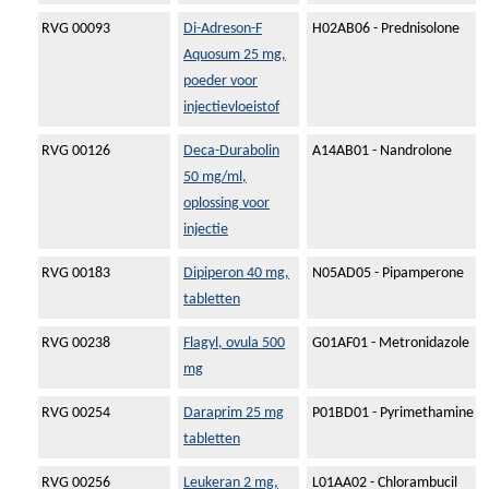
RVG 00093
Di-Adreson-F
H02AB06 - Prednisolone
Aquosum 25 mg,
poeder voor
injectievloeistof
RVG 00126
Deca-Durabolin
A14AB01 - Nandrolone
50 mg/ml,
oplossing voor
injectie
RVG 00183
Dipiperon 40 mg,
N05AD05 - Pipamperone
tabletten
RVG 00238
Flagyl, ovula 500
G01AF01 - Metronidazole
mg
RVG 00254
Daraprim 25 mg
P01BD01 - Pyrimethamine
tabletten
RVG 00256
Leukeran 2 mg,
L01AA02 - Chlorambucil