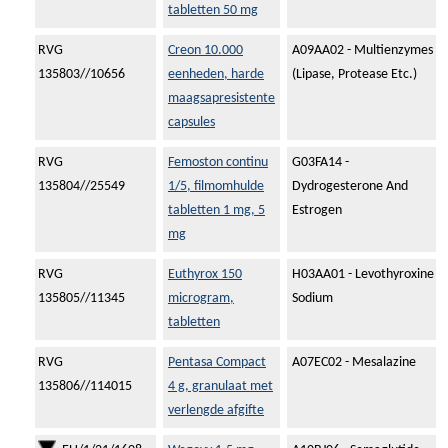
tabletten 50 mg
RVG
Creon 10.000
A09AA02 - Multienzymes
135803//10656
eenheden, harde
(Lipase, Protease Etc.)
maagsapresistente
capsules
RVG
Femoston continu
G03FA14 -
135804//25549
1/5, filmomhulde
Dydrogesterone And
tabletten 1 mg, 5
Estrogen
mg
RVG
Euthyrox 150
H03AA01 - Levothyroxine
135805//11345
microgram,
Sodium
tabletten
RVG
Pentasa Compact
A07EC02 - Mesalazine
135806//114015
4 g, granulaat met
verlengde afgifte