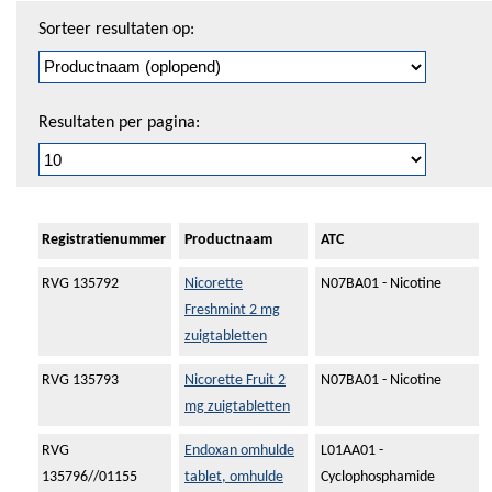
Sorteren
Sorteer resultaten op:
en
pagineren
Resultaten per pagina:
Registratienummer
Productnaam
ATC
RVG 135792
Nicorette
N07BA01 - Nicotine
Freshmint 2 mg
zuigtabletten
RVG 135793
Nicorette Fruit 2
N07BA01 - Nicotine
mg zuigtabletten
RVG
Endoxan omhulde
L01AA01 -
135796//01155
tablet, omhulde
Cyclophosphamide