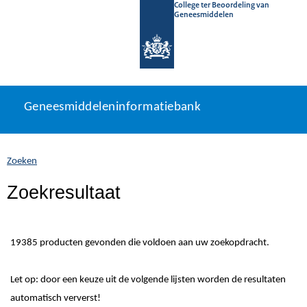
College ter Beoordeling van
Geneesmiddelen
Geneesmiddeleninformatiebank
Ga
U
Geneesmiddeleninformatiebank
direct
bevindt
naar
zich
inhoud
hier:
Zoeken
Zoekresultaat
19385 producten gevonden die voldoen aan uw zoekopdracht.
Let op: door een keuze uit de volgende lijsten worden de resultaten
automatisch ververst!