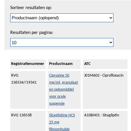
Sorteren
Sorteer resultaten op:
en
pagineren
Resultaten per pagina:
Registratienummer
Productnaam
ATC
RVG
Ciproxine 50
J01MA02 - Ciprofloxacin
136534//19341
mg/ml, granulaat
en oplosmiddel
voor orale
suspensie
RVG 136538
Sitagliptine HCS
A10BH01 - Sitagliptin
25 mg
filmomhulde