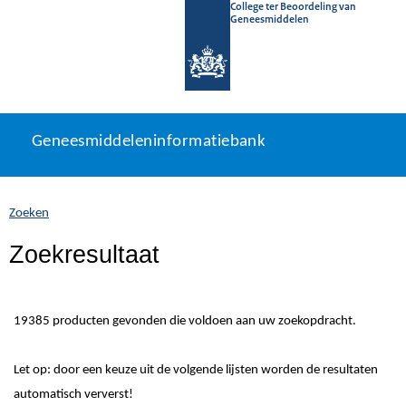
College ter Beoordeling van
Geneesmiddelen
Geneesmiddeleninformatiebank
Ga
U
Geneesmiddeleninformatiebank
direct
bevindt
naar
zich
inhoud
hier:
Zoeken
Zoekresultaat
19385 producten gevonden die voldoen aan uw zoekopdracht.
Let op: door een keuze uit de volgende lijsten worden de resultaten
automatisch ververst!