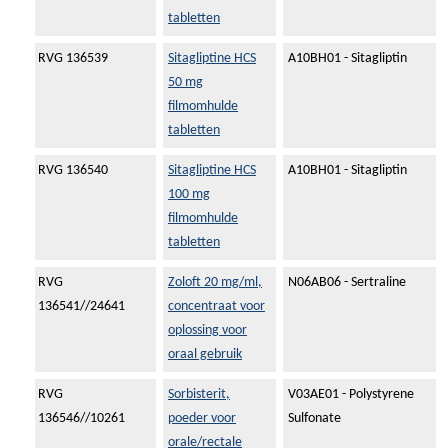
tabletten
RVG 136539
Sitagliptine HCS
A10BH01 - Sitagliptin
50 mg
filmomhulde
tabletten
RVG 136540
Sitagliptine HCS
A10BH01 - Sitagliptin
100 mg
filmomhulde
tabletten
RVG
Zoloft 20 mg/ml,
N06AB06 - Sertraline
136541//24641
concentraat voor
oplossing voor
oraal gebruik
RVG
Sorbisterit,
V03AE01 - Polystyrene
136546//10261
poeder voor
Sulfonate
orale/rectale