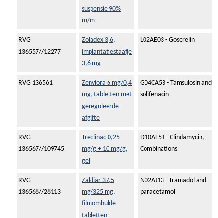
suspensie 90%
m/m
RVG
Zoladex 3,6,
L02AE03 - Goserelin
136557//12277
implantatiestaafje
3,6 mg
RVG 136561
Zenviora 6 mg/0,4
G04CA53 - Tamsulosin and
mg, tabletten met
solifenacin
gereguleerde
afgifte
RVG
Treclinac 0,25
D10AF51 - Clindamycin,
136567//109745
mg/g + 10 mg/g,
Combinations
gel
RVG
Zaldiar 37,5
N02AJ13 - Tramadol and
136568//28113
mg/325 mg,
paracetamol
filmomhulde
tabletten