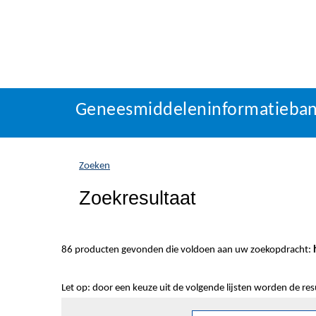
Geneesmiddeleninformatieba
U
Geneesmiddeleninformatieba
bevindt
zich
hier:
Zoeken
Zoekresultaat
86 producten gevonden die voldoen aan uw zoekopdracht:
Let op: door een keuze uit de volgende lijsten worden de re
Sorteren