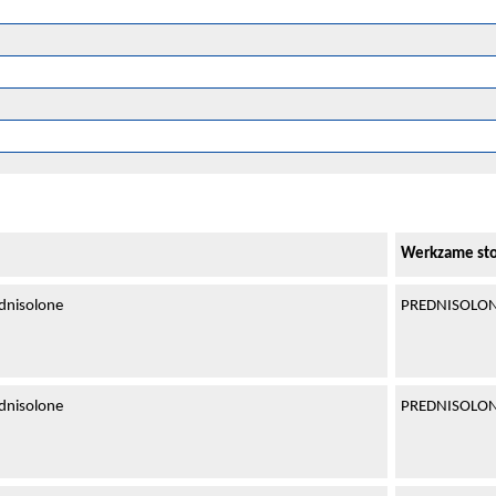
Werkzame sto
dnisolone
PREDNISOLO
dnisolone
PREDNISOLO