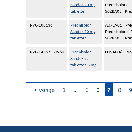
Sandoz 20 mg,
Prednisolone, 
tabletten
S02BA03 - Pre
RVG 106136
Prednisolon
A07EA01 - Pre
Sandoz 30 mg,
Prednisolone, 
tabletten
S02BA03 - Pre
RVG 14257=50969
Prednisolon
H02AB06 - Pre
Sandoz 5,
tabletten 5 mg
< Vorige
1
...
5
6
7
8