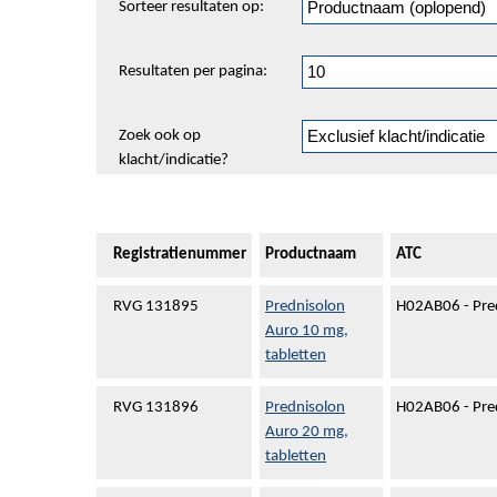
Sorteer resultaten op:
en
pagineren
Resultaten per pagina:
Zoek ook op
klacht/indicatie?
Registratienummer
Productnaam
ATC
RVG 131895
Prednisolon
H02AB06 - Pre
Auro 10 mg,
tabletten
RVG 131896
Prednisolon
H02AB06 - Pre
Auro 20 mg,
tabletten