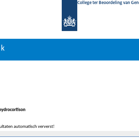
College ter Beoordeling van Ge
nk
nk
hydrocortison
sultaten automatisch ververst!