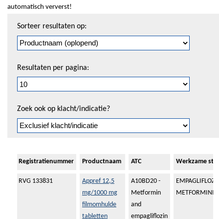
automatisch ververst!
Sorteren
Sorteer resultaten op:
en
pagineren
Resultaten per pagina:
Zoek ook op klacht/indicatie?
Registratienummer
Productnaam
ATC
Werkzame sto
RVG 133831
Appref 12,5
A10BD20 -
EMPAGLIFLOZI
mg/1000 mg
Metformin
METFORMINEH
filmomhulde
and
tabletten
empagliflozin