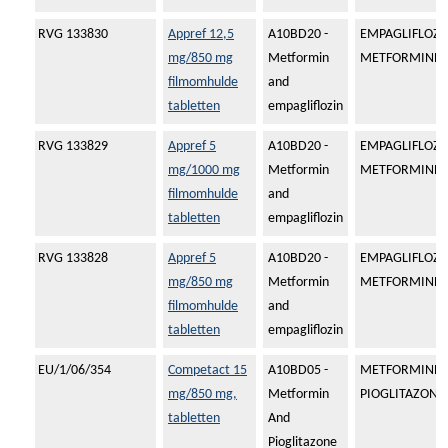
RVG 133830
Appref 12,5
A10BD20 -
EMPAGLIFLOZI
mg/850 mg
Metformin
METFORMINEH
filmomhulde
and
tabletten
empagliflozin
RVG 133829
Appref 5
A10BD20 -
EMPAGLIFLOZI
mg/1000 mg
Metformin
METFORMINEH
filmomhulde
and
tabletten
empagliflozin
RVG 133828
Appref 5
A10BD20 -
EMPAGLIFLOZI
mg/850 mg
Metformin
METFORMINEH
filmomhulde
and
tabletten
empagliflozin
EU/1/06/354
Competact 15
A10BD05 -
METFORMINEH
mg/850 mg,
Metformin
PIOGLITAZON
tabletten
And
Pioglitazone