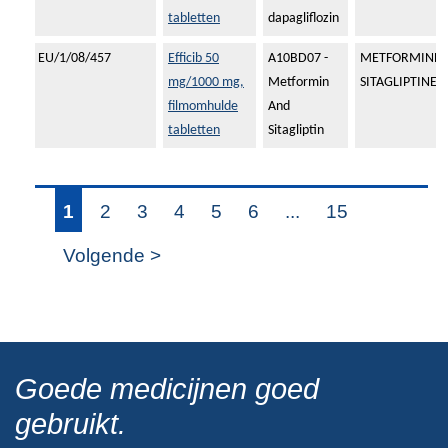
tabletten
dapagliflozin
EU/1/08/457
Efficib 50
A10BD07 -
METFORMINEH
mg/1000 mg,
Metformin
SITAGLIPTINEF
filmomhulde
And
tabletten
Sitagliptin
1
2
3
4
5
6
...
15
Volgende >
Goede medicijnen goed
gebruikt.