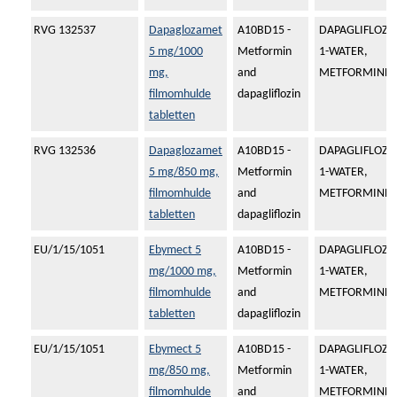
RVG 132537
Dapaglozamet
A10BD15 -
DAPAGLIFLOZI
5 mg/1000
Metformin
1-WATER,
mg,
and
METFORMINEH
filmomhulde
dapagliflozin
tabletten
RVG 132536
Dapaglozamet
A10BD15 -
DAPAGLIFLOZI
5 mg/850 mg,
Metformin
1-WATER,
filmomhulde
and
METFORMINEH
tabletten
dapagliflozin
EU/1/15/1051
Ebymect 5
A10BD15 -
DAPAGLIFLOZI
mg/1000 mg,
Metformin
1-WATER,
filmomhulde
and
METFORMINEH
tabletten
dapagliflozin
EU/1/15/1051
Ebymect 5
A10BD15 -
DAPAGLIFLOZI
mg/850 mg,
Metformin
1-WATER,
filmomhulde
and
METFORMINEH