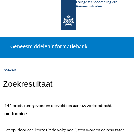
College ter Beoordeling van
Geneesmiddelen
Geneesmiddeleninformatiebank
Ga
U
Geneesmiddeleninformatiebank
direct
bevindt
naar
zich
inhoud
hier:
Zoeken
Zoekresultaat
142 producten gevonden die voldoen aan uw zoekopdracht:
metformine
Let op: door een keuze uit de volgende lijsten worden de resultaten