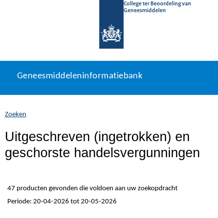
College ter Beoordeling van
Geneesmiddelen
Geneesmiddeleninformatiebank
Ga
U
Geneesmiddeleninformatiebank
direct
bevindt
naar
zich
inhoud
hier:
Zoeken
Uitgeschreven (ingetrokken) en
geschorste handelsvergunningen
47 producten gevonden die voldoen aan uw zoekopdracht
Periode: 20-04-2026 tot 20-05-2026