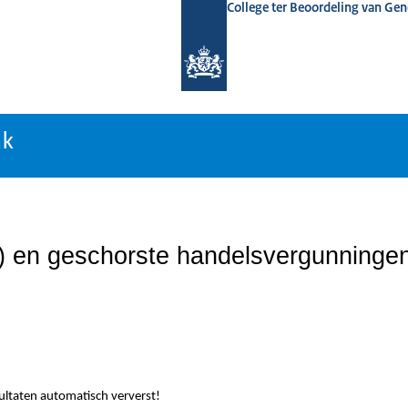
College ter Beoordeling van Ge
nk
nk
n) en geschorste handelsvergunninge
sultaten automatisch ververst!