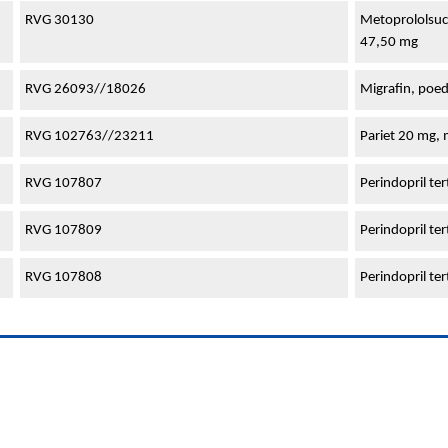
RVG 30130
Metoprololsucc
47,50 mg
RVG 26093//18026
Migrafin, poed
RVG 102763//23211
Pariet 20 mg, 
RVG 107807
Perindopril t
RVG 107809
Perindopril t
RVG 107808
Perindopril t