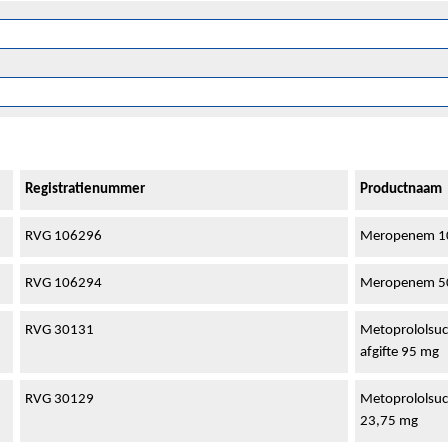
Registratienummer
Productnaam
RVG 106296
Meropenem 1000
RVG 106294
Meropenem 500 
RVG 30131
Metoprololsuc
afgifte 95 mg
RVG 30129
Metoprololsucc
23,75 mg