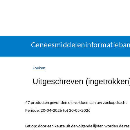
Geneesmiddeleninformatieba
U
Geneesmiddeleninformatieba
bevindt
zich
hier:
Zoeken
Uitgeschreven (ingetrokke
47 producten gevonden die voldoen aan uw zoekopdracht
Periode: 20-04-2026 tot 20-05-2026
Let op: door een keuze uit de volgende lijsten worden de re