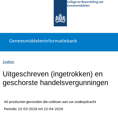
College ter Beoordeling van
Geneesmiddelen
Geneesmiddeleninformatiebank
Ga
U
Geneesmiddeleninformatiebank
direct
bevindt
naar
zich
inhoud
hier:
Zoeken
Uitgeschreven (ingetrokken) en
geschorste handelsvergunningen
40 producten gevonden die voldoen aan uw zoekopdracht
Periode: 22-03-2026 tot 22-04-2026