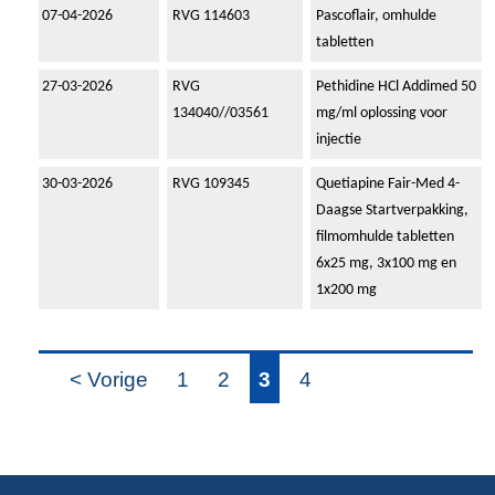
07-04-2026
RVG 114603
Pascoflair, omhulde
tabletten
27-03-2026
RVG
Pethidine HCl Addimed 50
134040//03561
mg/ml oplossing voor
injectie
30-03-2026
RVG 109345
Quetiapine Fair-Med 4-
Daagse Startverpakking,
filmomhulde tabletten
6x25 mg, 3x100 mg en
1x200 mg
< Vorige
1
2
3
4