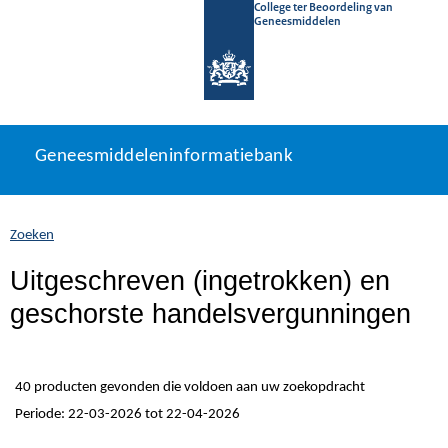
College ter Beoordeling van
Geneesmiddelen
Geneesmiddeleninformatiebank
Ga
U
Geneesmiddeleninformatiebank
direct
bevindt
naar
zich
inhoud
hier:
Zoeken
Uitgeschreven (ingetrokken) en
geschorste handelsvergunningen
40 producten gevonden die voldoen aan uw zoekopdracht
Periode: 22-03-2026 tot 22-04-2026