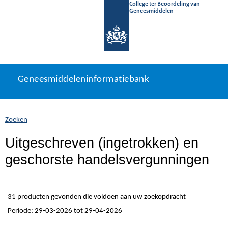
College ter Beoordeling van
Geneesmiddelen
Geneesmiddeleninformatiebank
Ga
U
Geneesmiddeleninformatiebank
direct
bevindt
naar
zich
inhoud
hier:
Zoeken
Uitgeschreven (ingetrokken) en
geschorste handelsvergunningen
31 producten gevonden die voldoen aan uw zoekopdracht
Periode: 29-03-2026 tot 29-04-2026