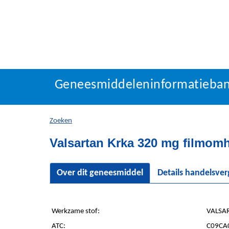
Geneesmiddeleninforma
Geneesmiddeleninformatieba
U
bevindt
zich
Zoeken
hier:
Valsartan Krka 320 mg filmomh
Over dit geneesmiddel
Details handelsve
Werkzame stof:
VALSAR
ATC:
C09CA0