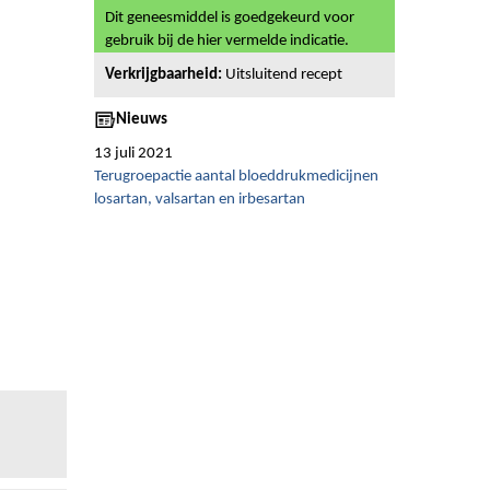
Dit geneesmiddel is goedgekeurd voor
gebruik bij de hier vermelde indicatie.
Verkrijgbaarheid:
Uitsluitend recept
Nieuws
13 juli 2021
Terugroepactie aantal bloeddrukmedicijnen
losartan, valsartan en irbesartan