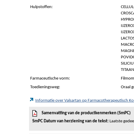
Hulpstoffen:
CELLUL
CROSC
HYPROM
IJZERO
IJZERO
LACTO
MACRO
MAGNE
POVIDO
SILICI
TITAAN
Farmaceutische vorm:
Filmom
Toedieningsweg:
Oraal g
Informatie over Valsartan op Farmacotherapeutisch K
Samenvatting van de productkenmerken (SmPC)
SmPC Datum van herziening van de tekst:
Laatste gedeel