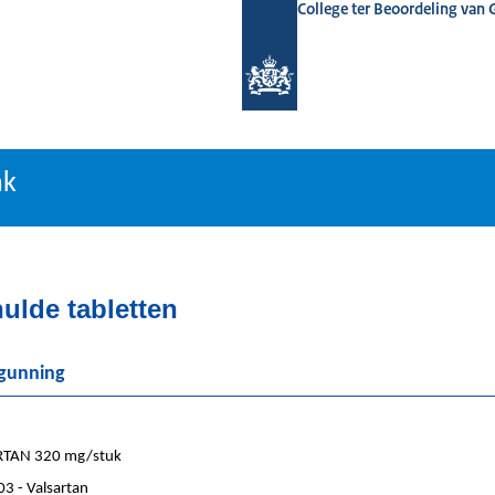
College ter Beoordeling van
tiebank
nk
ulde tabletten
rgunning
TAN 320 mg/stuk
3 - Valsartan